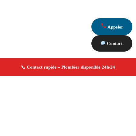
Appeler
Contact
À propos Plombier 13
Plombier Le Rove
Plomberie générale
Installation
et réparation
Dépannage urgence ✚ Avis Positifs