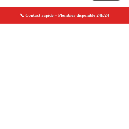
À propos Plombier 13
Plombier Le Rove
Plomberie générale
Installation
et réparation
Dépannage urgence ✚ Avis Positifs
4.8/5 ☆ Avis
Adresse : Le Rove 13740
Téléphone :
06 28 31 86 20
Horaires :