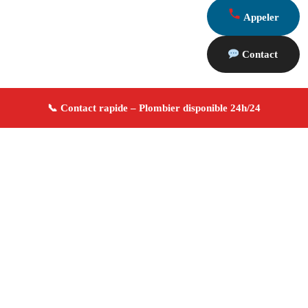
Appeler
Contact
À propos Plombier 13
Plombier Le Rove
Plomberie générale
Installation
et réparation
Dépannage urgence ✚ Avis Positifs
4.8/5 ☆ Avis
Adresse : Le Rove 13740