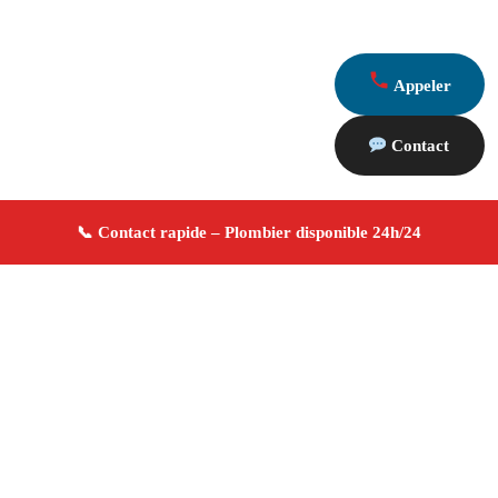
Appeler
Contact
À propos Plombier 13
Plombier Noves
Plomberie générale
Installation et
réparation
Dépannage urgence ✚ Avis Positifs
4.8/5 ☆ Avis