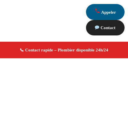
Appeler
Contact
À propos Plombier 13
Plombier Noves
Plomberie générale
Installation et
réparation
Dépannage urgence ✚ Avis Positifs
4.8/5 ☆ Avis