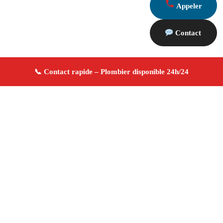
Appeler
Contact
À propos Plombier 13
Plombier Port Saint Louis Du Rhone
Plomberie
générale
Installation et réparation
Dépannage
urgence ✚ Avis Positifs
4.8/5 ☆ Avis
Adresse : Port Saint Louis Du Rhone 13230