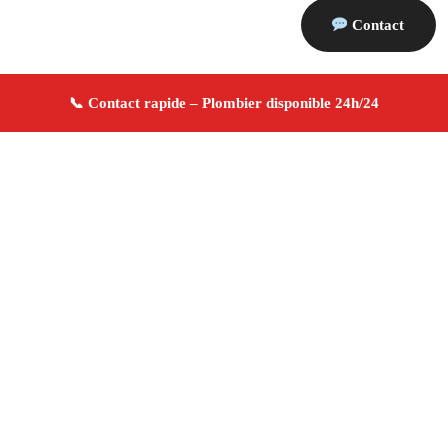
Contact
À propos Plombier 13
Plombier Gardanne
Plomberie générale
Installation
et réparation
Dépannage urgence ✚ Avis Positifs
4.8/5 ☆ Avis
Adresse : Gardanne 13120
Téléphone :
06 28 31 86 20