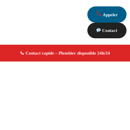
Appeler
Contact
À propos Plombier 13
Plombier Fos Sur Mer
Plomberie générale
Installation et réparation
Dépannage urgence ✚ Avis
Positifs
4.8/5 ☆ Avis