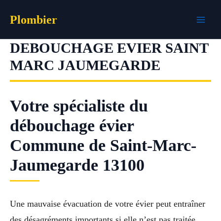
Aller
Plombier
au
contenu
DEBOUCHAGE EVIER SAINT
MARC JAUMEGARDE
Votre spécialiste du
débouchage évier
Commune de Saint-Marc-
Jaumegarde 13100
Une mauvaise évacuation de votre évier peut entraîner
des désagréments importants si elle n’est pas traitée