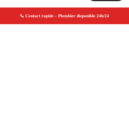
À propos Plombier 13
Plombier Vauvenargues
Plomberie générale
Installation et réparation
Dépannage urgence ✚ Avis
Positifs
4.8/5 ☆ Avis
Adresse : Vauvenargues 13126
Téléphone :
06 28 31 86 20
Horaires :