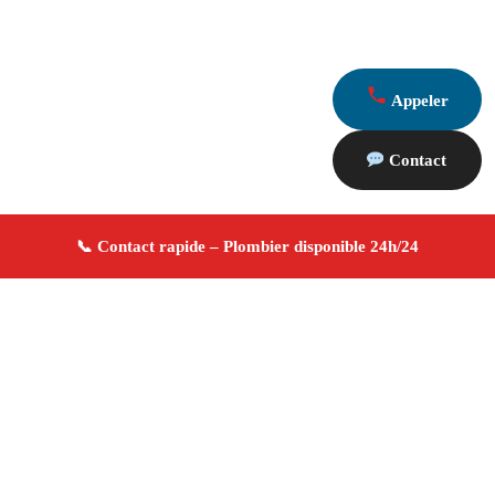
Appeler
Contact
À propos Plombier 13
Plombier Aix En Provence
Plomberie générale
Installation et réparation
Dépannage urgence ✚ Avis