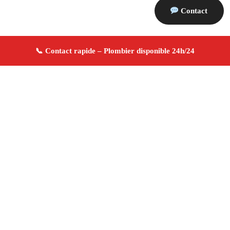
Contact
À propos Plombier 13
Plombier La Fare Les Oliviers
Plomberie générale
Installation et réparation
Dépannage urgence ✚ Avis
Positifs
4.8/5 ☆ Avis
Adresse : La Fare Les Oliviers 13580
Téléphone :
06 28 31 86 20