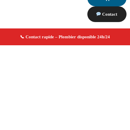
Contact
À propos Plombier 13
Plombier Arles
Plomberie générale
Installation et
réparation
Dépannage urgence ✚ Avis Positifs
4.8/5 ☆ Avis
Adresse : Arles 13200