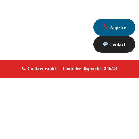
Appeler
Contact
À propos Plombier 13
Plombier Arles
Plomberie générale
Installation et
réparation
Dépannage urgence ✚ Avis Positifs