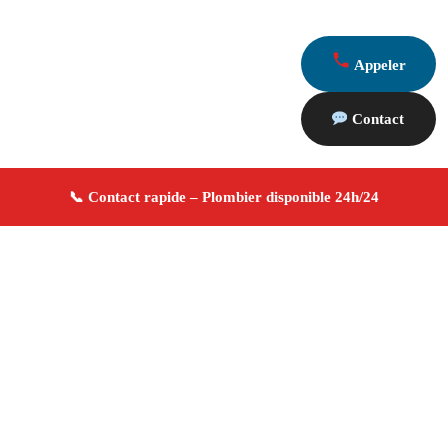
Appeler
Contact
À propos Plombier 13
Plombier Aix En Provence
Plomberie générale
Installation et réparation
Dépannage urgence ✚ Avis
Positifs
4.8/5 ☆ Avis