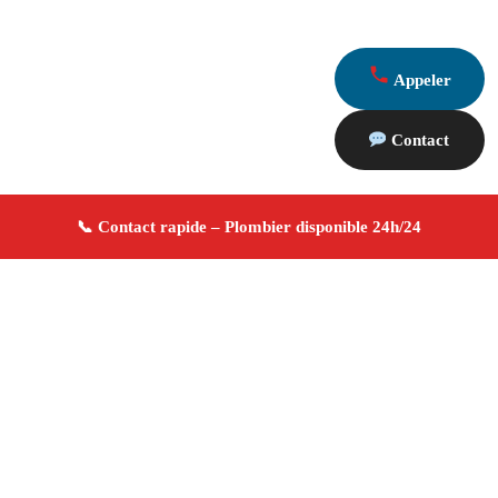
Appeler
Contact
À propos Plombier 13
Plombier Peypin
Plomberie générale
Installation et
réparation
Dépannage urgence ✚ Avis Positifs
4.8/5 ☆ Avis