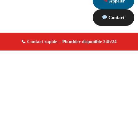
Appeler
Contact
À propos Plombier 13
Plombier Cadolive
Plomberie générale
Installation
et réparation
Dépannage urgence ✚ Avis Positifs
4.8/5 ☆ Avis
Adresse : Cadolive 13950