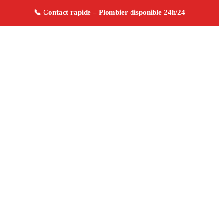
À propos Plombier 13
Plombier Marseille
Plomberie générale
Installation
sanitaire et réparation
Artisan qualifié
4.8/5 ☆
Avis
Adresse : Marseille
Téléphone :
06 28 31 86 20
Horaires :