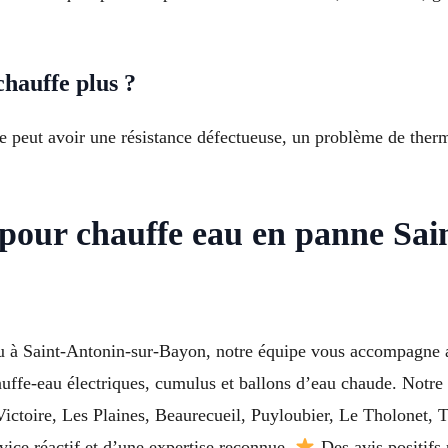
hauffe plus ?
e peut avoir une résistance défectueuse, un problème de ther
 pour chauffe eau en panne Sa
u à Saint-Antonin-sur-Bayon, notre équipe vous accompagne a
auffe-eau électriques, cumulus et ballons d’eau chaude. Notr
ctoire, Les Plaines, Beaurecueil, Puyloubier, Le Tholonet, T
vice réactif et d’une expertise reconnue.
Des avis positifs 