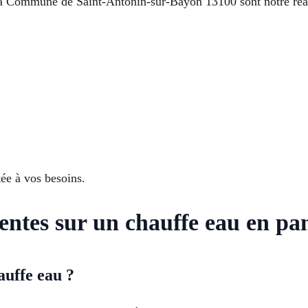
 Commune de Saint-Antonin-sur-Bayon 13100 sont notre réacti
tée à vos besoins.
uentes sur un chauffe eau en pa
auffe eau ?