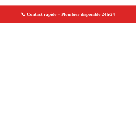
À propos Plombier 13
Plombier Marseille
Plomberie générale
Installation
sanitaire et réparation
Artisan qualifié
4.8/5 ☆
Avis
Adresse : Marseille
Téléphone :
06 28 31 86 20
Horaires :