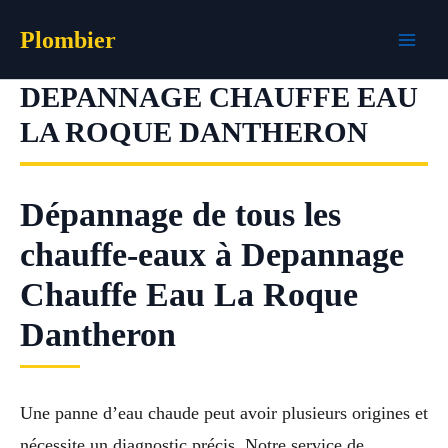
Aller
Plombier
au
contenu
DEPANNAGE CHAUFFE EAU
LA ROQUE DANTHERON
Dépannage de tous les
chauffe-eaux à Depannage
Chauffe Eau La Roque
Dantheron
Une panne d’eau chaude peut avoir plusieurs origines et
nécessite un diagnostic précis. Notre service de