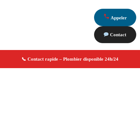
Appeler
Contact
À propos Plombier 13
Plombier Aureille
Plomberie générale
Installation
et réparation
Dépannage urgence ✚ Avis Positifs
4.8/5 ☆ Avis