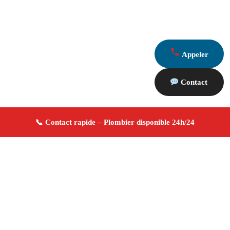
Appeler
Contact
À propos Plombier 13
Plombier Orgon
Plomberie générale
Installation et
réparation
Dépannage urgence ✚ Avis Positifs