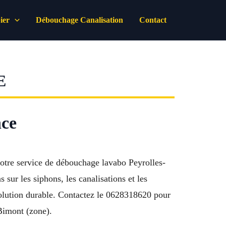
ier
Débouchage Canalisation
Contact
E
nce
Notre service de débouchage lavabo Peyrolles-
r les siphons, les canalisations et les
solution durable. Contactez le 0628318620 pour
Bimont (zone).