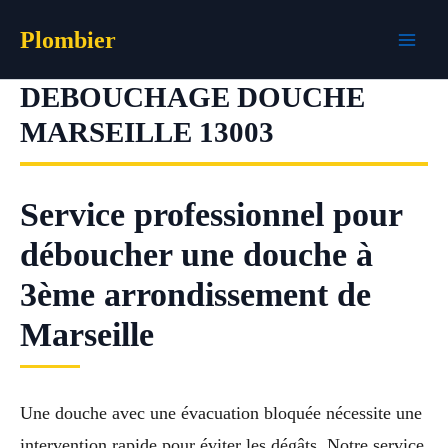
Aller
Plombier
au
contenu
DEBOUCHAGE DOUCHE
MARSEILLE 13003
Service professionnel pour
déboucher une douche à
3ème arrondissement de
Marseille
Une douche avec une évacuation bloquée nécessite une
intervention rapide pour éviter les dégâts. Notre service