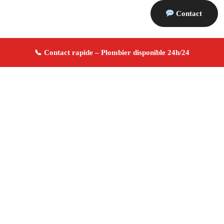
Contact
À propos Plombier 13
Plombier Eguilles
Plomberie générale
Installation
et réparation
Dépannage urgence ✚ Avis Positifs
4.8/5 ☆ Avis
Adresse : Eguilles 13510
Téléphone :
06 28 31 86 20