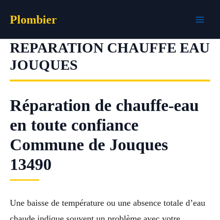
Aller
Plombier
au
contenu
REPARATION CHAUFFE EAU
JOUQUES
Réparation de chauffe-eau
en toute confiance
Commune de Jouques
13490
Une baisse de température ou une absence totale d’eau
chaude indique souvent un problème avec votre