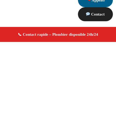
Appeler
Contact
À propos Plombier 13
Plombier Alleins
Plomberie générale
Installation et
réparation
Dépannage urgence ✚ Avis Positifs
4.8/5 ☆ Avis
Adresse : Alleins 13980