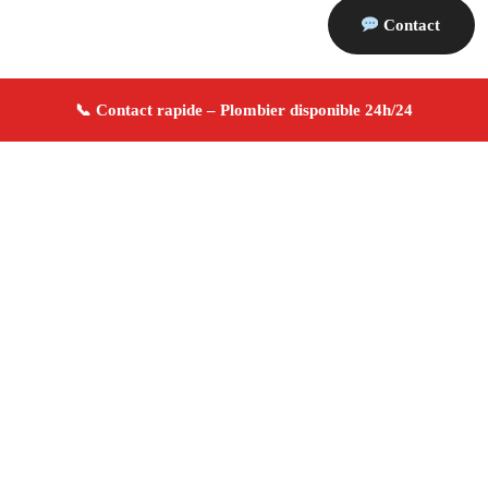
Contact
À propos Plombier 13
Plombier Chateaurenard
Plomberie générale
Installation et réparation
Dépannage urgence ✚ Avis
Positifs
4.8/5 ☆ Avis
Adresse : Chateaurenard 13160
Téléphone :
06 28 31 86 20