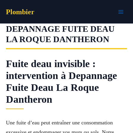
Aller
Plombier
au
contenu
DEPANNAGE FUITE DEAU
LA ROQUE DANTHERON
Fuite deau invisible :
intervention à Depannage
Fuite Deau La Roque
Dantheron
Une fuite d’eau peut entraîner une consommation
excessive et endommager vos murs ou sols. Notre